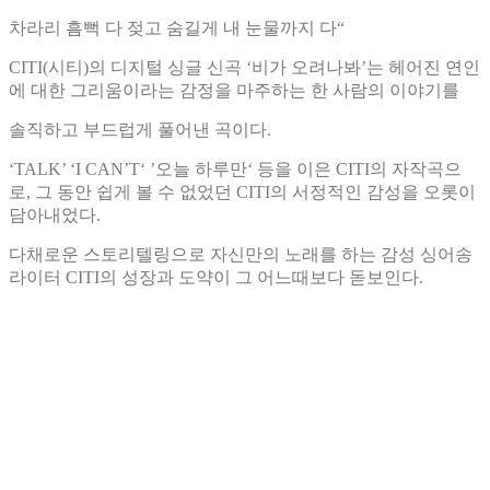
차라리 흠뻑 다 젖고 숨길게 내 눈물까지 다“
CITI(
시티
)
의 디지털 싱글 신곡 ‘비가 오려나봐’는 헤어진 연인
에 대한 그리움이라는 감정을 마주하는 한 사람의 이야기를
솔직하고 부드럽게 풀어낸 곡이다
.
‘
TALK
’ ‘
I CAN
’
T
‘ ’오늘 하루만‘ 등을 이은
CITI
의 자작곡으
로
,
그 동안 쉽게 볼 수 없었던
CITI
의 서정적인 감성을 오롯이
담아내었다
.
다채로운 스토리텔링으로 자신만의 노래를 하는 감성 싱어송
라이터
CITI
의 성장과 도약이 그 어느때보다 돋보인다
.