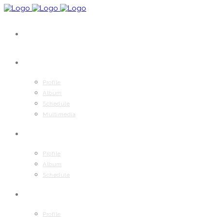
MUSIC 1 COMPANY
JUNG DONG HA
Profile
Album
Schedule
Multimedia
ALI
Profile
Album
Schedule
CITI
Profile