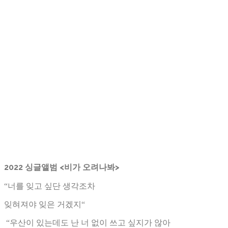
2022 싱글앨범 <비가 오려나봐>
“너를 잊고 싶단 생각조차
잊혀져야 잊은 거겠지“
“우산이 있는데도 난 너 없이 쓰고 싶지가 않아