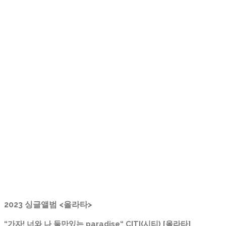
2023 싱글앨범 <올라타>
“가자! 너와 나 둘만있는 paradise“ CITI(시티) [올라타]