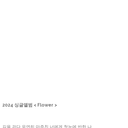
2024 싱글앨범 < Flower >
길을 걷다 우연히 마주친 너에게 첫눈에 반한 나