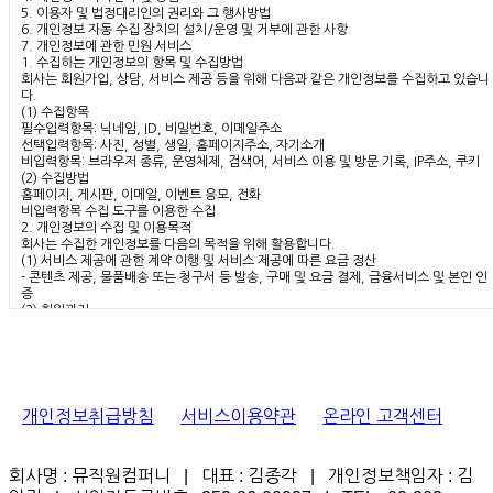
5. 이용자 및 법정대리인의 권리와 그 행사방법
6. 개인정보 자동 수집 장치의 설치/운영 및 거부에 관한 사항
7. 개인정보에 관한 민원 서비스
1. 수집하는 개인정보의 항목 및 수집방법
회사는 회원가입, 상담, 서비스 제공 등을 위해 다음과 같은 개인정보를 수집하고 있습니
다.
(1) 수집항목
필수입력항목: 닉네임, ID, 비밀번호, 이메일주소
선택입력항목: 사진, 성별, 생일, 홈페이지주소, 자기소개
비입력항목: 브라우저 종류, 운영체제, 검색어, 서비스 이용 및 방문 기록, IP주소, 쿠키
(2) 수집방법
홈페이지, 게시판, 이메일, 이벤트 응모, 전화
비입력항목 수집 도구를 이용한 수집
2. 개인정보의 수집 및 이용목적
회사는 수집한 개인정보를 다음의 목적을 위해 활용합니다.
(1) 서비스 제공에 관한 계약 이행 및 서비스 제공에 따른 요금 정산
- 콘텐츠 제공, 물품배송 또는 청구서 등 발송, 구매 및 요금 결제, 금융서비스 및 본인 인
증
(2) 회원관리
- 회원제 서비스 이용 및 개인 식별, 불량회원의 부정 이용방지와 비인가 사용방지, 가입
의사 확인, 연령 확인, 민원 처리, 고지사항 전달
(3) 마케팅 및 광고, 통계 활용
- 새 서비스 개발 및 서비스 제공, 광고 게재, 이벤트, 광고 제공, 정보 제공, 회원의 서비
이용 통계 작성
3. 개인정보의 보유기간, 제공
개인정보취급방침
서비스이용약관
온라인 고객센터
(1) 개인정보 제공
회사는 '2. 개인정보의 수집목적 및 이용목적'에서 알린 범위 내에서 사용하며 이용자의
사전 동의 없이는 범위를 초과하여 사용하거나 외부에 공개, 제공하지 않습니다. 단 다음
회사명 : 뮤직원컴퍼니 | 대표 : 김종각 | 개인정보책임자 : 김
과 같은 경우에는 예외로 합니다.
- 이용자의 동의를 구한 경우